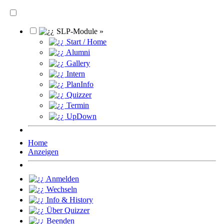
SLP-Module »
Start / Home
Alumni
Gallery
Intern
PlanInfo
Quizzer
Termin
UpDown
Home
Anzeigen
Anmelden
Wechseln
Info & History
Über Quizzer
Beenden