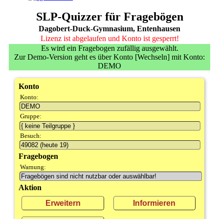
SLP-Quizzer für Fragebögen
Dagobert-Duck-Gymnasium, Entenhausen
Lizenz ist abgelaufen und Konto ist gesperrt!
Es wird ein Fragebogen zufällig ausgewählt.
Zur Demo-Version geht es über Konto [Wechseln] mit Konto:
DEMO
Konto
Konto:
Gruppe:
Besuch:
Fragebogen
Warnung:
Aktion
Erweitern
Informieren