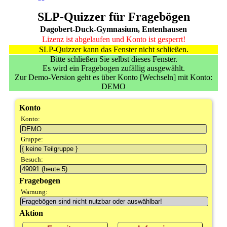
SLP-Quizzer für Fragebögen
Dagobert-Duck-Gymnasium, Entenhausen
Lizenz ist abgelaufen und Konto ist gesperrt!
SLP-Quizzer kann das Fenster nicht schließen.
Bitte schließen Sie selbst dieses Fenster.
Es wird ein Fragebogen zufällig ausgewählt.
Zur Demo-Version geht es über Konto [Wechseln] mit Konto:
DEMO
Konto
Konto:
Gruppe:
Besuch:
Fragebogen
Warnung:
Aktion