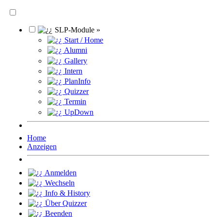
SLP-Module »
Start / Home
Alumni
Gallery
Intern
PlanInfo
Quizzer
Termin
UpDown
Home
Anzeigen
Anmelden
Wechseln
Info & History
Über Quizzer
Beenden