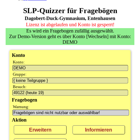
SLP-Quizzer für Fragebögen
Dagobert-Duck-Gymnasium, Entenhausen
Lizenz ist abgelaufen und Konto ist gesperrt!
Es wird ein Fragebogen zufällig ausgewählt.
Zur Demo-Version geht es über Konto [Wechseln] mit Konto:
DEMO
Konto
Konto:
Gruppe:
Besuch:
Fragebogen
Warnung:
Aktion
Erweitern
Informieren