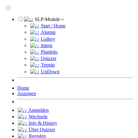
SLP-Module »
Start / Home
Alumni
Gallery
Intern
PlanInfo
Quizzer
Termin
UpDown
Home
Anzeigen
Anmelden
Wechseln
Info & History
Über Quizzer
Beenden